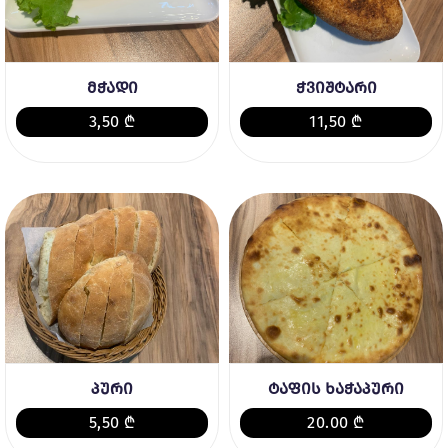
მჭადი
ჭვიშტარი
3,50 ₾
11,50 ₾
პური
ტაფის ხაჭაპური
5,50 ₾
20.00 ₾