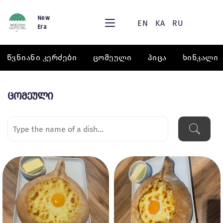
New
EN
KA
RU
Era
წვნიანი კერძები
ცომეული
პიცა
ხინკალი
ცომეული